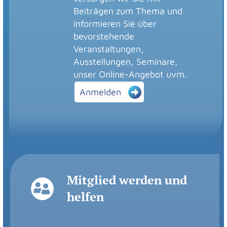
Tagungspauschale
Ü/VP
Beiträgen zum Thema und
Seminargebüren
keine
informieren Sie über
bevorstehende
Veranstaltungen,
Ausstellungen, Seminare,
Zur Online-Anmeldung
unser Online-Angebot uvm.
Anmelden
Elfie Loser
Die Seminarthemen
Seminardaten und Online-
Anmeldung
Mitglied werden und
Grundsätze der eigenen
Ursula Nießen,
helfen
Arbeit als LeiterIn einer
Leitung
Karin Arnd-
Trauergruppe nach Suizid
Bütter, Elfie Loser