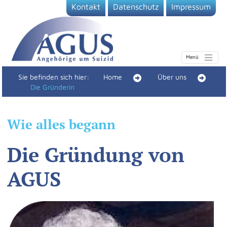
Kontakt
Datenschutz
Impressum
Sie befinden sich hier:
Home
Über uns
Die Gründerin
Wie alles begann
Die Gründung von
AGUS