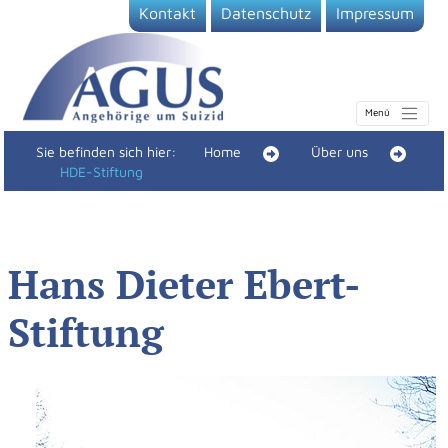
Kontakt
Datenschutz
Impressum
Sie befinden sich hier:
Home
Über uns
HDE-Stiftung
Hans Dieter Ebert-
Stiftung